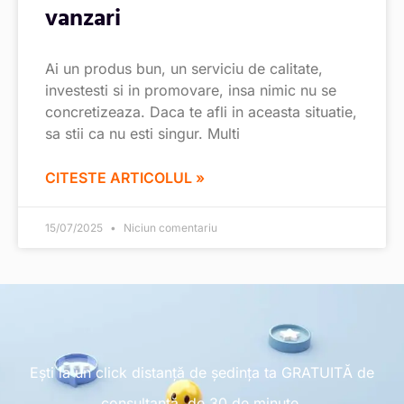
vanzari
Ai un produs bun, un serviciu de calitate,
investesti si in promovare, insa nimic nu se
concretizeaza. Daca te afli in aceasta situatie,
sa stii ca nu esti singur. Multi
CITESTE ARTICOLUL »
15/07/2025
Niciun comentariu
Ești la un click distanță de ședința ta GRATUITĂ de
consultanță, de 30 de minute.