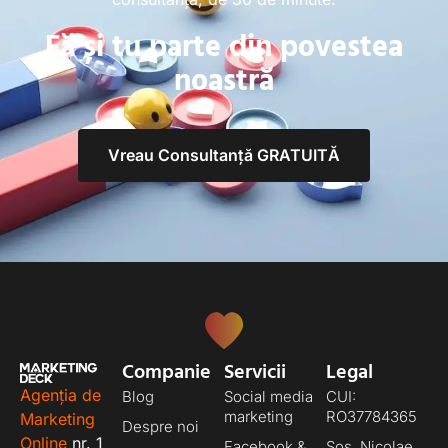
Fă și tu parte din povestea
noastră
Vreau Consultanță GRATUITĂ
Companie
Servicii
Legal
Agenția de
Blog
Social media
CUI:
marketing
RO37784365
Marketing
Despre noi
Online
nr. 1
Facebook &
Șos. Nicolae