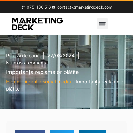
0‪751 130 516‬
contact@marketingdeck.com
Paul Ardeleanu
27/03/2024
Nu există comentarii
Importanța reclamelor plătite
Home
-
Agentie social media
-
Importanța reclamelor
plătite