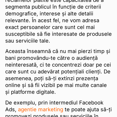
reclamelor plătite este capacitatea de a
segmenta publicul în funcție de criterii
demografice, interese și alte detalii
relevante. În acest fel, ne vom adresa
exact persoanelor care sunt cel mai
susceptibile să fie interesate de produsele
sau serviciile tale.
Aceasta înseamnă că nu mai pierzi timp și
bani promovându-te către o audiență
neinteresată, ci te concentrezi doar pe cei
care sunt cu adevărat potențiali clienți. De
asemenea, poți să-ți extinzi prezența
online și să fii vizibil pe mai multe canale
și platforme digitale.
De exemplu, prin intermediul Facebook
Ads,
agentie marketing
te poate ajuta să-ți
promovezi produsele sau serviciile în