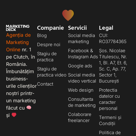
Companie
Servicii
Legal
Agenția de
Blog
Social media
CUI:
marketing
RO37784365
Marketing
Despre noi
Online
nr. 1
Facebook &
Șos. Nicolae
Stagiu de
pe Clutch, în
Instagram Ads
Titulescu, Nr.
practica
1, Bl. A7, Et. 6,
România.
Google ads
Stagiu de
Sc. C, Ap. 77,
Îmbunătățim
practica video
Social media
Sector 1,
business-
video vertical
București
Contact
urile clienților
Web design
Protectia
noștri printr-
datelor cu
Consultanta
un marketing
caracter
de marketing
făcut cu
personal
Colaborare
și
Termeni și
freelancer
Condiții
Politica de