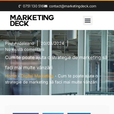
0‪751 130 516‬
contact@marketingdeck.com
Paul Ardeleanu
20/03/2024
Nu există comentarii
Cum te poate ajuta o strategie de marketing să
faci mai multe vânzări
Home
-
Digital Marketing
-
Cum te poate ajuta o
strategie de marketing să faci mai multe vânzări