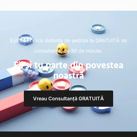
Ești la un click distanță de ședința ta GRATUITĂ de
consultanță, de 30 de minute.
Fă și tu parte din povestea
noastră
Vreau Consultanță GRATUITĂ