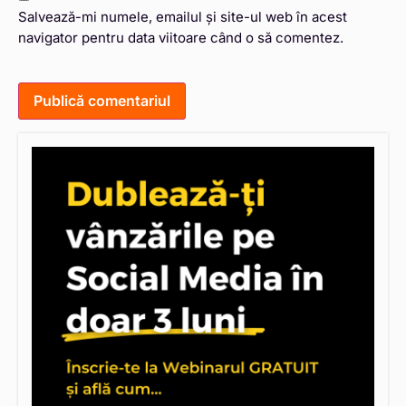
Salvează-mi numele, emailul și site-ul web în acest
navigator pentru data viitoare când o să comentez.