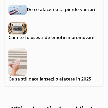
De ce afacerea ta pierde vanzari
Cum te folosesti de emotii in promovare
Ce sa stii daca lansezi o afacere in 2025