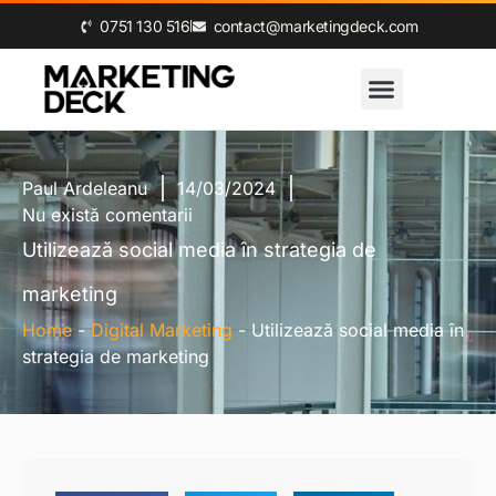
0‪751 130 516‬
contact@marketingdeck.com
Paul Ardeleanu
14/03/2024
Nu există comentarii
Utilizează social media în strategia de
marketing
Home
-
Digital Marketing
-
Utilizează social media în
strategia de marketing