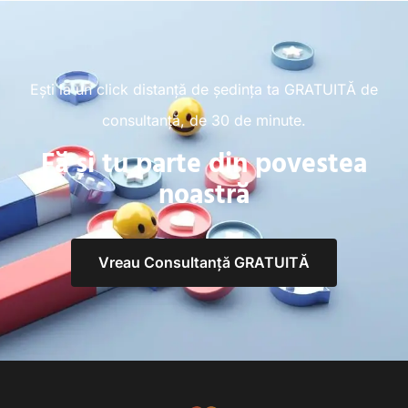
Ești la un click distanță de ședința ta GRATUITĂ de
consultanță, de 30 de minute.
Fă și tu parte din povestea
noastră
Vreau Consultanță GRATUITĂ