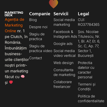
Companie
Servicii
Legal
Agenția de
Blog
Social media
CUI:
marketing
RO37784365
Marketing
Despre noi
Online
nr. 1
Facebook &
Șos. Nicolae
Stagiu de
pe Clutch, în
Instagram Ads
Titulescu, Nr.
practica
1, Bl. A7, Et. 6,
România.
Google ads
Stagiu de
Sc. C, Ap. 77,
Îmbunătățim
practica video
Social media
Sector 1,
business-
video vertical
București
Contact
urile clienților
Web design
Protectia
noștri printr-
datelor cu
Consultanta
un marketing
caracter
de marketing
făcut cu
personal
Colaborare
și
Termeni și
freelancer
Condiții
Politica de
confidentialitate