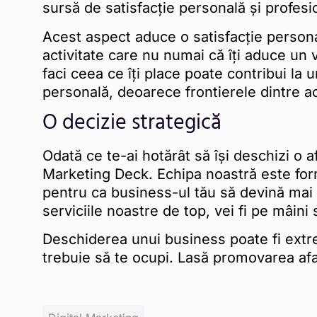
sursă de satisfacție personală și profesi
Acest aspect aduce o satisfacție persona
activitate care nu numai că îți aduce un ve
faci ceea ce îți place poate contribui la u
personală, deoarece frontierele dintre a
O decizie strategică
Odată ce te-ai hotărât să își deschizi o af
Marketing Deck. Echipa noastră este for
pentru ca business-ul tău să devină mai c
serviciile noastre de top, vei fi pe mâini 
Deschiderea unui business poate fi extr
trebuie să te ocupi. Lasă promovarea afa