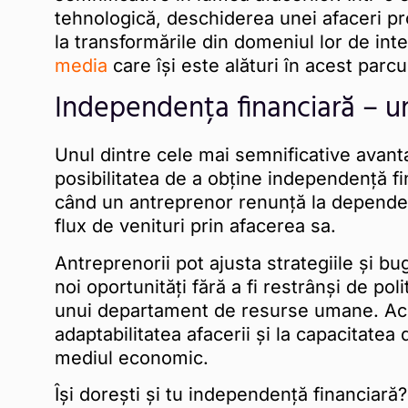
tehnologică, deschiderea unei afaceri pro
la transformările din domeniul lor de in
media
care își este alături în acest parcu
Independența financiară – u
Unul dintre cele mai semnificative avanta
posibilitatea de a obține independență f
când un antreprenor renunță la dependența
flux de venituri prin afacerea sa.
Antreprenorii pot ajusta strategiile și bu
noi oportunități fără a fi restrânși de poli
unui departament de resurse umane. Acea
adaptabilitatea afacerii și la capacitatea
mediul economic.
Își dorești și tu independență financiară?