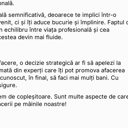
onală.
lă semnificativă, deoarece te implici într-o
nit, ci și îți aduce bucurie și împlinire. Faptul 
n echilibru între viața profesională și cea
cestea devin mai fluide.
acere, o decizie strategică ar fi să apelezi la
mată din experți care îți pot promova afacerea
unoscut, în final, să faci mai mulți bani. Cu
sigure.
em de copleșitoare. Sunt multe aspecte de car
cerii pe mâinile noastre!