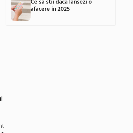
Ce sa stii daca lansezi o
afacere in 2025
l
nt