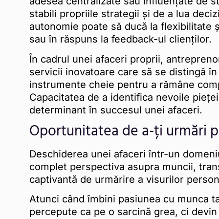
adesea centralizate sau influențate de st
stabili propriile strategii și de a lua dec
autonomie poate să ducă la flexibilitate ș
sau în răspuns la feedback-ul clienților.
În cadrul unei afaceri proprii, antrepren
servicii inovatoare care să se distingă în
instrumente cheie pentru a rămâne competi
Capacitatea de a identifica nevoile pieței 
determinant în succesul unei afaceri.
Oportunitatea de a-ți urmări p
Deschiderea unei afaceri într-un domeniu
complet perspectiva asupra muncii, trans
captivantă de urmărire a visurilor person
Atunci când îmbini pasiunea cu munca ta z
percepute ca pe o sarcină grea, ci devin 