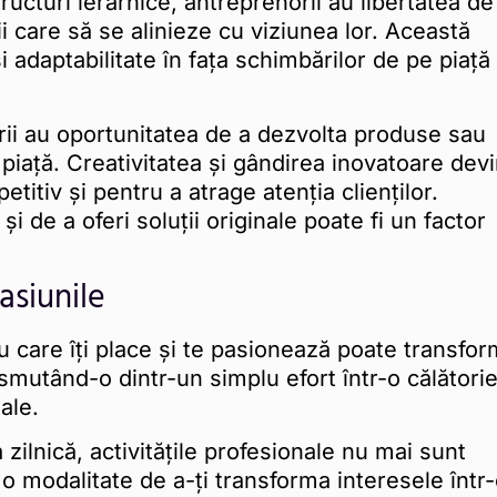
ructuri ierarhice, antreprenorii au libertatea de
izii care să se alinieze cu viziunea lor. Această
i adaptabilitate în fața schimbărilor de pe piață
orii au oportunitatea de a dezvolta produse sau
 piață. Creativitatea și gândirea inovatoare dev
tiv și pentru a atrage atenția clienților.
și de a oferi soluții originale poate fi un factor
asiunile
 care îți place și te pasionează poate transfo
mutând-o dintr-un simplu efort într-o călători
ale.
ilnică, activitățile profesionale nu mai sunt
o modalitate de a-ți transforma interesele într