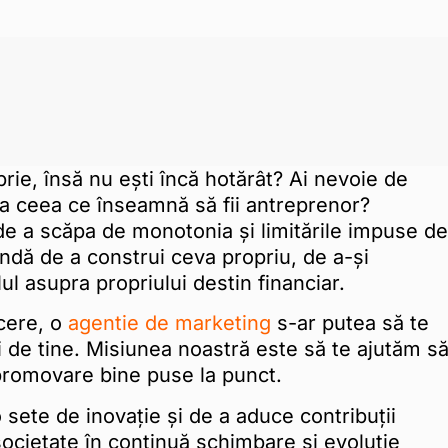
prie, însă nu ești încă hotărât? Ai nevoie de
 a ceea ce înseamnă să fii antreprenor?
de a scăpa de monotonia și limitările impuse de
undă de a construi ceva propriu, de a-și
ul asupra propriului destin financiar.
acere, o
agentie de marketing
s-ar putea să te
 de tine. Misiunea noastră este să te ajutăm s
 promovare bine puse la punct.
sete de inovație și de a aduce contribuții
 societate în continuă schimbare și evoluție