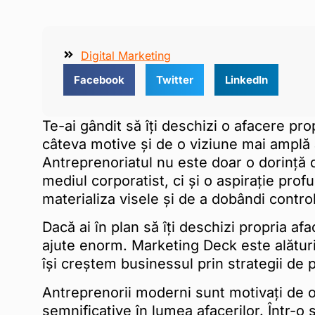
Digital Marketing
Facebook
Twitter
LinkedIn
Te-ai gândit să îți deschizi o afacere pro
câteva motive și de o viziune mai amplă
Antreprenoriatul nu este doar o dorință 
mediul corporatist, ci și o aspirație prof
materializa visele și de a dobândi control
Dacă ai în plan să îți deschizi propria af
ajute enorm. Marketing Deck este alături
își creștem businessul prin strategii de
Antreprenorii moderni sunt motivați de o 
semnificative în lumea afacerilor. Într-o