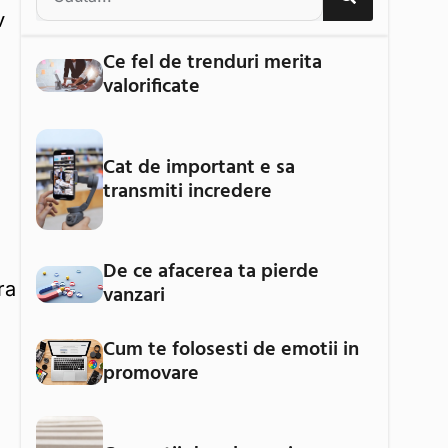
v
Ce fel de trenduri merita
valorificate
Cat de important e sa
transmiti incredere
De ce afacerea ta pierde
ra
vanzari
Cum te folosesti de emotii in
promovare