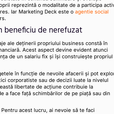
prii reprezintă o modalitate de a participa acti
teres. Iar Marketing Deck este o
agentie social
rs.
n beneficiu de nerefuzat
je ale deținerii propriului business constă în
inanciară. Acest aspect devine evident atunci
 de un salariu fix și își construiește propriul
getele în funcție de nevoile afacerii și pot explo
tici corporatiste sau de decizii luate la nivelul
stă libertate de acțiune contribuie la
 de a face față schimbărilor de pe piață sau din
 Pentru acest lucru, ai nevoie să te faci