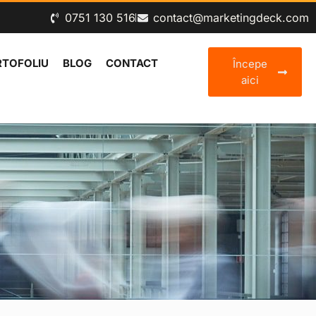
0‪751 130 516‬
contact@marketingdeck.com
RTOFOLIU
BLOG
CONTACT
Începe
aici