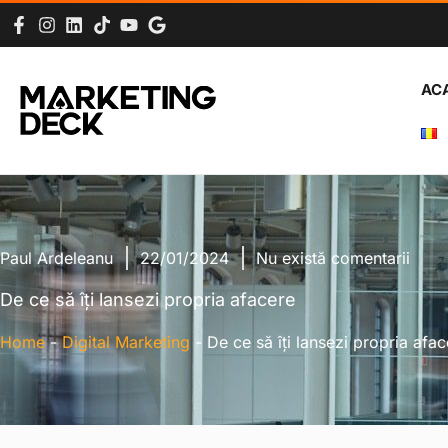
AC
Paul Ardeleanu
22/01/2024
Nu există comentarii
De ce să îți lansezi propria afacere
Home
-
Digital Marketing
-
De ce să îți lansezi propria afa