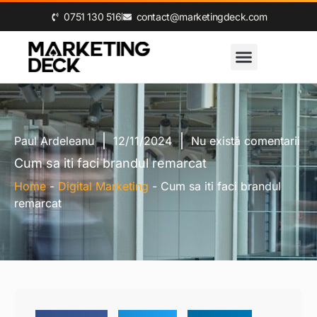
0‪751 130 516‬
contact@marketingdeck.com
Paul Ardeleanu
12/11/2024
Nu există comentarii
Cum sa iti faci brandul remarcat
Home
-
Digital Marketing
-
Cum sa iti faci brandul
remarcat