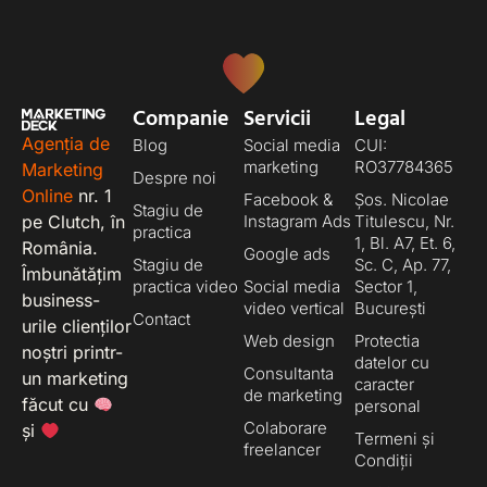
Companie
Servicii
Legal
Agenția de
Blog
Social media
CUI:
marketing
RO37784365
Marketing
Despre noi
Online
nr. 1
Facebook &
Șos. Nicolae
Stagiu de
pe Clutch, în
Instagram Ads
Titulescu, Nr.
practica
1, Bl. A7, Et. 6,
România.
Google ads
Stagiu de
Sc. C, Ap. 77,
Îmbunătățim
practica video
Social media
Sector 1,
business-
video vertical
București
Contact
urile clienților
Web design
Protectia
noștri printr-
datelor cu
Consultanta
un marketing
caracter
de marketing
făcut cu
personal
Colaborare
și
Termeni și
freelancer
Condiții