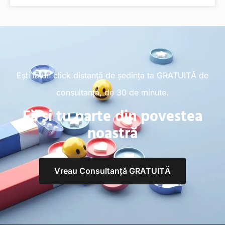
Ești la un click distanță de ședința ta GRATUITĂ de
consultanță, de 30 de minute.
Fă și tu parte din povestea
noastră
Vreau Consultanță GRATUITĂ