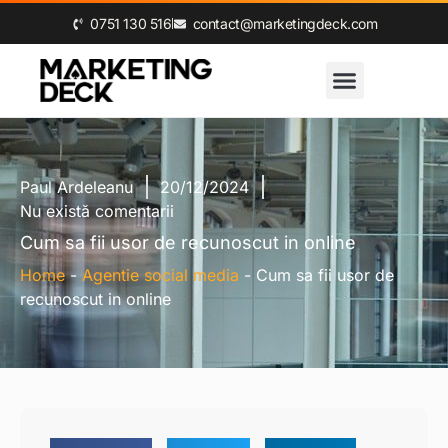
0‪751 130 516‬
contact@marketingdeck.com
Paul Ardeleanu
20/12/2024
Nu există comentarii
Cum sa fii usor de recunoscut in online
Home
-
Agentie social media
-
Cum sa fii usor de
recunoscut in online