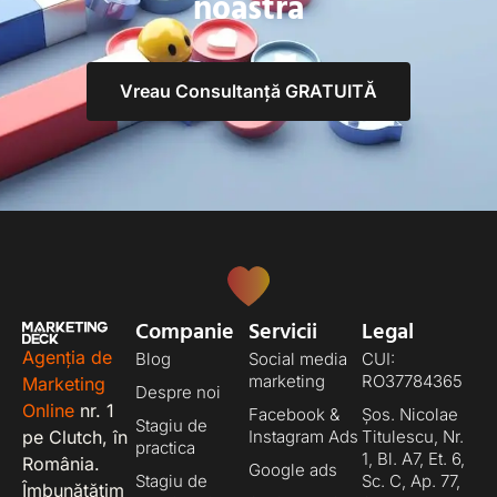
noastră
Vreau Consultanță GRATUITĂ
Companie
Servicii
Legal
Agenția de
Blog
Social media
CUI:
marketing
RO37784365
Marketing
Despre noi
Online
nr. 1
Facebook &
Șos. Nicolae
Stagiu de
pe Clutch, în
Instagram Ads
Titulescu, Nr.
practica
1, Bl. A7, Et. 6,
România.
Google ads
Stagiu de
Sc. C, Ap. 77,
Îmbunătățim