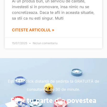
Ai un produs bun, un serviciu de calitate,
investesti si in promovare, insa nimic nu se
concretizeaza. Daca te afli in aceasta situatie,
sa stii ca nu esti singur. Multi
CITESTE ARTICOLUL »
15/07/2025
Niciun comentariu
Ești la un click distanță de ședința ta GRATUITĂ de
consultanță, de 30 de minute.
Fă și tu parte din povestea