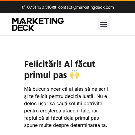
0‪751 130 516‬
contact@marketingdeck.com
Felicitări! Ai făcut
primul pas
Mă bucur sincer că ai ales să ne scrii
și te felicit pentru decizia luată. Nu e
deloc ușor să cauți soluții potrivite
pentru creșterea afacerii tale, iar
faptul că ai făcut deja primul pas
spune multe despre determinarea ta.