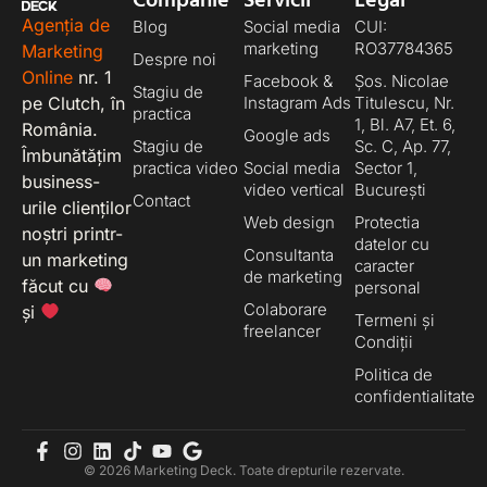
Companie
Servicii
Legal
Agenția de
Blog
Social media
CUI:
marketing
RO37784365
Marketing
Despre noi
Online
nr. 1
Facebook &
Șos. Nicolae
Stagiu de
pe Clutch, în
Instagram Ads
Titulescu, Nr.
practica
1, Bl. A7, Et. 6,
România.
Google ads
Stagiu de
Sc. C, Ap. 77,
Îmbunătățim
practica video
Social media
Sector 1,
business-
video vertical
București
Contact
urile clienților
Web design
Protectia
noștri printr-
datelor cu
Consultanta
un marketing
caracter
de marketing
făcut cu
personal
Colaborare
și
Termeni și
freelancer
Condiții
Politica de
confidentialitate
© 2026 Marketing Deck. Toate drepturile rezervate.